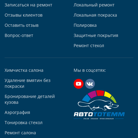
Записаться на ремонт
Локальный ремонт
Построить маршрут
Отзывы клиентов
Локальная покраска
Оставить отзыв
Полировка
Вопрос-ответ
Защитные покрытия
Ремонт стекол
Автосервис АвтоТОТЕММ на Киевской
121059, г. Москва, ул. Киевская, д. 14, стр. 3
+7 (495) 927-56-51
Химчистка салона
Мы в соцсетях:
+79295731213
Написать в Whatsapp
Удаление вмятин без
покраски
Max +7 (929) 573-12-13
Бронирование деталей
Telegram
кузова
Заказать звонок
Аэрография
Построить маршрут
Тонировка стекол
Ремонт салона