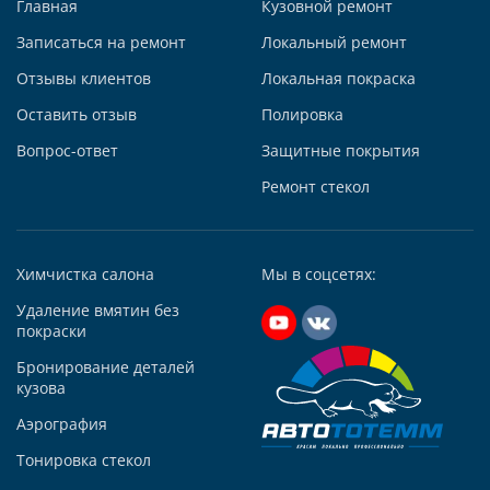
Главная
Кузовной ремонт
Записаться на ремонт
Локальный ремонт
Отзывы клиентов
Локальная покраска
Автосервис АвтоТОТЕММ на Киевской
Оставить отзыв
Полировка
121059, г. Москва, ул. Киевская, д. 14, стр. 3
Вопрос-ответ
Защитные покрытия
+7 (495) 927-56-51
+79295731213
Ремонт стекол
Написать в Whatsapp
Max +7 (929) 573-12-13
Химчистка салона
Мы в соцсетях:
Telegram
Удаление вмятин без
Заказать звонок
покраски
Построить маршрут
Бронирование деталей
кузова
Аэрография
Тонировка стекол