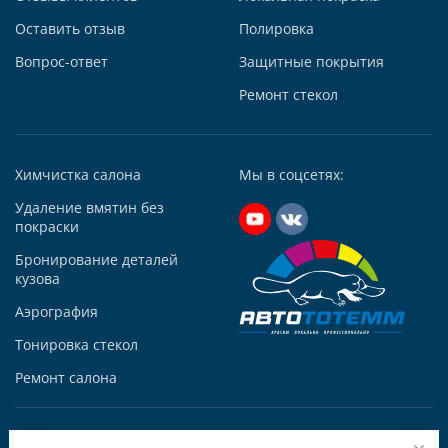
Автосервис АвтоТОТЕММ на Киевской
Оставить отзыв
Полировка
121059, г. Москва, ул. Киевская, д. 14, стр. 3
Вопрос-ответ
Защитные покрытия
+7 (495) 927-56-51
+79295731213
Ремонт стекол
Написать в Whatsapp
Max +7 (929) 573-12-13
Химчистка салона
Мы в соцсетях:
Telegram
Удаление вмятин без
Заказать звонок
покраски
Построить маршрут
Бронирование деталей
кузова
Аэрография
Тонировка стекол
Автосервис АвтоТОТЕММ на Варшавке
Ремонт салона
117105, Москва, Варшавское ш., д.132 «А», корп. 1
+7 (495) 927-56-52
Copyright © ООО «Автототемм» 2004-2026