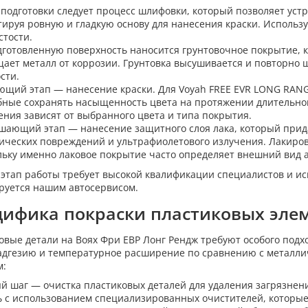
 подготовки следует процесс шлифовки, который позволяет уст
тируя ровную и гладкую основу для нанесения краски. Исполь
стости.
дготовленную поверхность наносится грунтовочное покрытие, ко
ает металл от коррозии. Грунтовка высушивается и повторно 
сти.
ющий этап — нанесение краски. Для Voyah FREE EVR LONG RAN
бные сохранять насыщенность цвета на протяжении длительног
ения зависят от выбранного цвета и типа покрытия.
шающий этап — нанесение защитного слоя лака, который прида
ических повреждений и ультрафиолетового излучения. Лакиров
льку именно лаковое покрытие часто определяет внешний вид 
этап работы требует высокой квалификации специалистов и ис
руется нашим автосервисом.
ифика покраски пластиковых эле
овые детали на Воях Фри ЕВР Лонг Рендж требуют особого подхо
адгезию и температурное расширение по сравнению с металлич
м:
й шаг — очистка пластиковых деталей для удаления загрязнени
ь с использованием специализированных очистителей, которые 