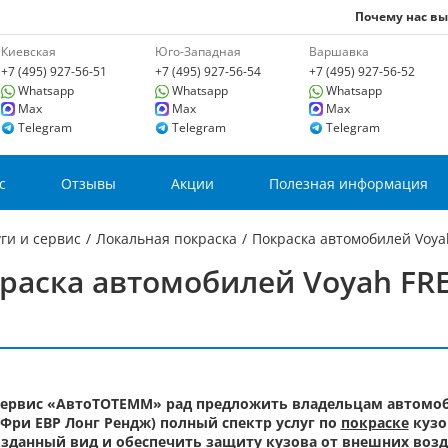
Почему нас в
Киевская
Юго-Западная
Варшавка
+7 (495) 927-56-51
+7 (495) 927-56-54
+7 (495) 927-56-52
Whatsapp
Whatsapp
Whatsapp
Max
Max
Max
Telegram
Telegram
Telegram
с
Отзывы
Акции
Полезная информация
ги и сервис
/
Локальная покраска
/
Покраска автомобилей Voy
раска автомобилей Voyah FR
ервис «АвтоТОТЕММ» рад предложить владельцам автомоб
 Фри ЕВР Лонг Рендж) полный спектр услуг по
покраске
кузо
зданный вид и обеспечить защиту кузова от внешних возд