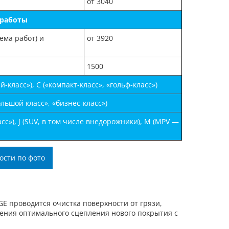
от 3040
 работы
ема работ) и
от 3920
1500
класс»), С («компакт-класс», «гольф-класс»)
льшой класс», «бизнес-класс»)
с»), J (SUV, в том числе внедорожники), М (MPV —
ости по фото
E проводится очистка поверхности от грязи,
чения оптимального сцепления нового покрытия с