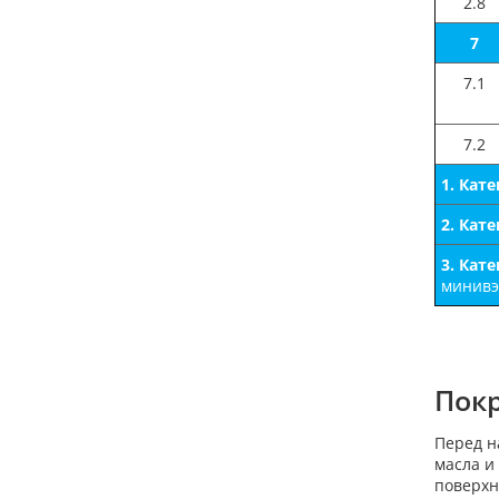
2.8
7
7.1
7.2
1. Кат
2. Кат
3. Кат
минивэн
Покр
Перед н
масла и
поверхн