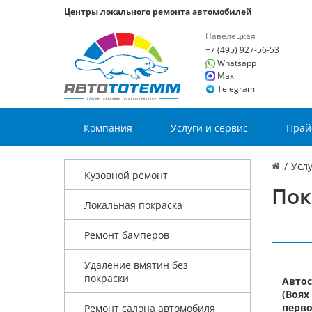
Центры локального ремонта автомобилей
Павелецкая
+7 (495) 927-56-53
Whatsapp
Max
Telegram
Компания
Услуги и сервис
Прай
/
Услу
Кузовной ремонт
Пок
Локальная покраска
Ремонт бамперов
Удаление вмятин без
покраски
Автос
(Воях
перво
Ремонт салона автомобиля