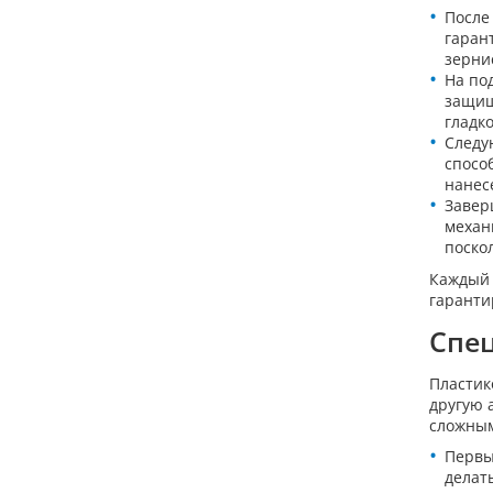
После
гаран
зерни
На по
защищ
гладко
Следу
спосо
нанес
Завер
механ
поско
Каждый 
гаранти
Спец
Пластик
другую 
сложны
Первы
делат