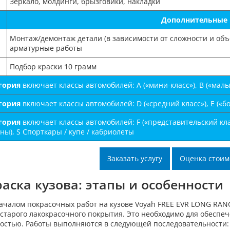
Зеркало, молдинги, брызговики, накладки
Дополнительные
Монтаж/демонтаж детали (в зависимости от сложности и объ
арматурные работы
Подбор краски 10 грамм
егория
включает классы автомобилей: А («мини-класс»), B («малый-
егория
включает классы автомобилей: D («средний класс»), E («бо
егория
включает классы автомобилей: F («представительский клас
ы), S Спорткары / купе / кабриолеты
Заказать услугу
Оценка стоим
аска кузова: этапы и особенности
ачалом покрасочных работ на кузове Voyah FREE EVR LONG RANG
 старого лакокрасочного покрытия. Это необходимо для обеспе
остью. Работы выполняются в следующей последовательности: