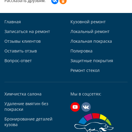
Рассказать друзьям:
Построить маршрут
Главная
Кузовной ремонт
Записаться на ремонт
Локальный ремонт
Отзывы клиентов
Локальная покраска
Автосервис АвтоТОТЕММ на Киевской
Оставить отзыв
Полировка
121059, г. Москва, ул. Киевская, д. 14, стр. 3
Вопрос-ответ
Защитные покрытия
+7 (495) 927-56-51
+79295731213
Ремонт стекол
Написать в Whatsapp
Max +7 (929) 573-12-13
Химчистка салона
Мы в соцсетях:
Telegram
Удаление вмятин без
Заказать звонок
покраски
Построить маршрут
Бронирование деталей
кузова