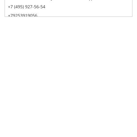
+7 (495) 927-56-54
+79253919056
Написать в Whatsapp
Max
Telegram
Заказать звонок
Построить маршрут
Детейлинг Центр АвтоТОТЕММ на Павелецкой
121059, г. Москва, ул. Дубининская, д. 55, корп. 1, с. 2
+7 (495) 927-56-53
+79856438309
Написать в Whatsapp