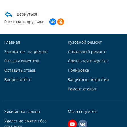
Max +7 (985) 643-83-09
Telegram
Вернуться
Заказать звонок
Рассказать друзьям:
Построить маршрут
Главная
Кузовной ремонт
Записаться на ремонт
Локальный ремонт
Отзывы клиентов
Локальная покраска
Автосервис АвтоТОТЕММ на Киевской
Оставить отзыв
Полировка
121059, г. Москва, ул. Киевская, д. 14, стр. 3
Вопрос-ответ
Защитные покрытия
+7 (495) 927-56-51
+79295731213
Ремонт стекол
Написать в Whatsapp
Max +7 (929) 573-12-13
Химчистка салона
Мы в соцсетях:
Telegram
Удаление вмятин без
Заказать звонок
покраски