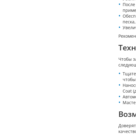
После
приме
Обесп
песка,
Увели
Рекомен
Тех
Чтобы з
следующ
Тщате
чтобы
Нанос
Coat (
Автом
Масте
Воз
Доверят
качеств