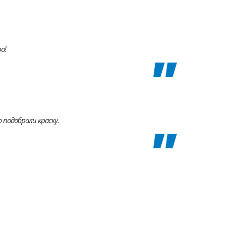
о!
 подобрали краску.