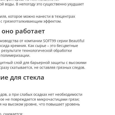
й воды. В непогоду это существенно ухудшает
иля, которое можно нанести в техцентрах
 с грязеотталкивающим эффектом.
 оно работает
зводства от компании SOFT99 серии Beautiful
оксида кремния. Как сырье – это бесцветные
В результате технологической обработки
ю полимеризации.
ащитный слой для барьерной защиты с высокими
разу скатывается, не оставляя грязных следов.
ие для стекла
едов, а при слабых осадках нет необходимости
рое не повреждается микрочастицами грязи;
ся на высоком уровне, что повышает уровень
, снижается;