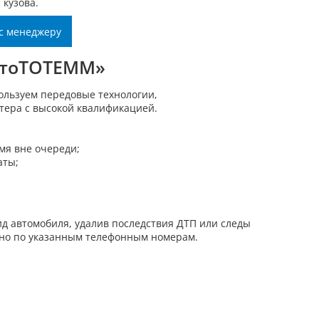
кузова.
с менеджеру
втоТОТЕММ»
ользуем передовые технологии,
тера с высокой квалификацией.
мя вне очереди;
аты;
вид автомобиля, удалив последствия ДТП или следы
жно по указанным телефонным номерам.