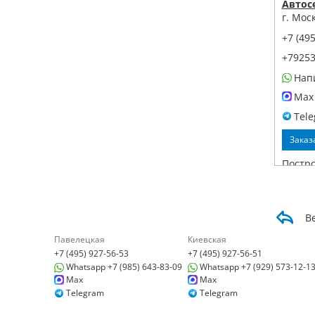
Автос
г. Мос
+7 (495
+7925
Нап
Max
Tel
Заказ
Постр
В
Павелецкая
Киевская
+7 (495) 927-56-53
+7 (495) 927-56-51
Детей
Whatsapp +7 (985) 643-83-09
Whatsapp +7 (929) 573-12-1
Павел
Max
Max
121059
Telegram
Telegram
корп. 1