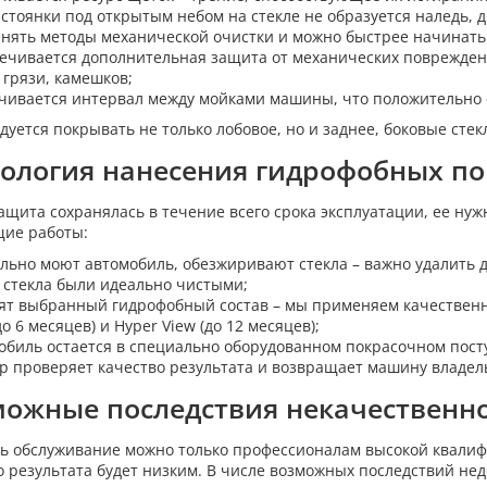
 стоянки под открытым небом на стекле не образуется наледь, 
нять методы механической очистки и можно быстрее начинать
ечивается дополнительная защита от механических поврежден
 грязи, камешков;
чивается интервал между мойками машины, что положительно с
дуется покрывать не только лобовое, но и заднее, боковые стек
нология нанесения гидрофобных п
ащита сохранялась в течение всего срока эксплуатации, ее ну
ие работы:
льно моют автомобиль, обезжиривают стекла – важно удалить 
 стекла были идеально чистыми;
ят выбранный гидрофобный состав – мы применяем качественные
до 6 месяцев) и Hyper View (до 12 месяцев);
обиль остается в специально оборудованном покрасочном посту
р проверяет качество результата и возвращает машину владел
можные последствия некачественн
ь обслуживание можно только профессионалам высокой квалиф
о результата будет низким. В числе возможных последствий не