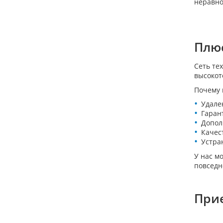
неравно
Плю
Сеть те
высокот
Почему 
Удале
Гаран
Допол
Качес
Устра
У нас м
повседн
При