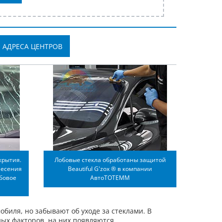
АДРЕСА ЦЕНТРОВ
крытия.
Лобовые стекла обработаны защитой
несения
Beautiful G'zox ® в компании
обовое
АвтоТОТЕММ
иля, но забывают об уходе за стеклами. В
ых факторов, на них появляются