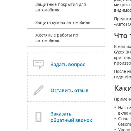
Защитные покрытия для
микроск
автомобиля
видимос
Предотв
Защита кузова автомобиля
«АвтоТО
Что 
Жестяные работы по
автомобилю
В наших
G'zox ®
кристал
произво
Задать вопрос
После н
гидрофо
Каки
Оставить отзыв
Примене
На сте
включ
Заказать
Стекл
обратный звонок
безоп
Увели