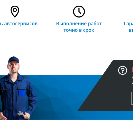
ть автосервисов
Выполнение работ
Гар
точно в срок
в