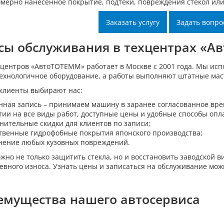
мерно нанесенное покрытие, подтеки, повреждения стекол или 
Заказать услугу
Задать вопро
сы обслуживания в техцентрах «А
хцентров «АвтоТОТЕММ» работает в Москве с 2001 года. Мы исп
ехнологичное оборудование, а работы выполняют штатные мас
клиенты выбирают нас:
нная запись – принимаем машину в заранее согласованное вре
тии на все виды работ, доступные цены и удобные способы опл
нительные скидки для клиентов по записи;
твенные гидрофобные покрытия японского производства;
нение любых кузовных повреждений.
ожно не только защитить стекла, но и восстановить заводской 
евного износа. Узнать цены и записаться на обслуживание мо
емущества нашего автосервиса