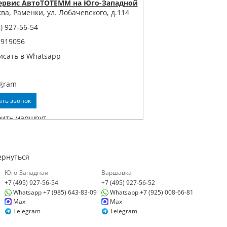
ервис АвтоТОТЕММ на Юго-Западной
ква, Раменки, ул. Лобачевского, д.114
) 927-56-54
3919056
исать в Whatsapp
egram
ать звонок
оить маршрут
ернуться
Юго-Западная
Варшавка
+7 (495) 927-56-54
+7 (495) 927-56-52
линг Центр АвтоТОТЕММ на
3
Whatsapp +7 (985) 643-83-09
Whatsapp +7 (925) 008-66-81
ецкой
Max
Max
, г. Москва, ул. Дубининская, д. 55,
Telegram
Telegram
, с. 2