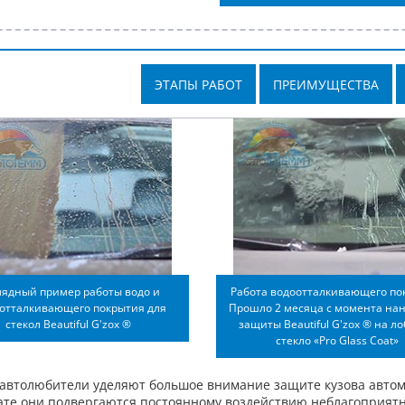
ЭТАПЫ РАБОТ
ПРЕИМУЩЕСТВА
лядный пример работы водо и
Работа водоотталкивающего по
еотталкивающего покрытия для
Прошло 2 месяца с момента на
стекол Beautiful G'zox ®
защиты Beautiful G'zox ® на л
стекло «Pro Glass Coat»
автолюбители уделяют большое внимание защите кузова автомоб
ате они подвергаются постоянному воздействию неблагоприятн