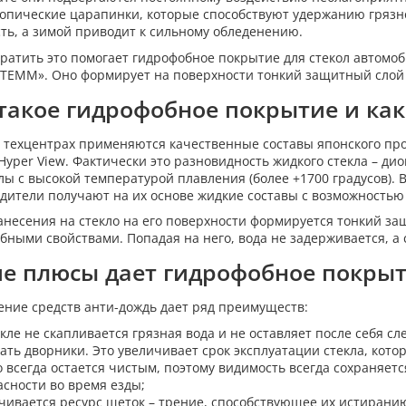
опические царапинки, которые способствуют удержанию грязно
ть, а зимой приводит к сильному обледенению.
ратить это помогает гидрофобное покрытие для стекол автомоб
ТЕММ». Оно формирует на поверхности тонкий защитный слой
такое гидрофобное покрытие и как
 техцентрах применяются качественные составы японского прои
 Hyper View. Фактически это разновидность жидкого стекла – ди
лы с высокой температурой плавления (более +1700 градусов). 
дители получают на их основе жидкие составы с возможность
анесения на стекло на его поверхности формируется тонкий з
бными свойствами. Попадая на него, вода не задерживается, а с
е плюсы дает гидрофобное покрыт
ние средств анти-дождь дает ряд преимуществ:
кле не скапливается грязная вода и не оставляет после себя сл
ать дворники. Это увеличивает срок эксплуатации стекла, кото
о всегда остается чистым, поэтому видимость всегда сохраняет
асности во время езды;
чивается ресурс щеток – трение, способствующее их истиранию