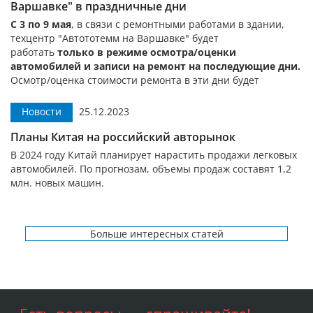
Варшавке" в праздничные дни
С 3 по 9 мая
, в связи с ремонтными работами в здании,
техцентр "Автототемм на Варшавке" будет
работать
только в режиме осмотра/оценки
автомобилей и записи на ремонт на последующие дни.
Осмотр/оценка стоимости ремонта в эти дни будет
производится строго по предварительной записи.
Автомобили в ремонт приниматься не будут.
Новости
25.12.2023
5 мая
Осмотр/оценка стоимости ремонта автомобилей
производится не будет –
Планы Китая на российский авторынок
только запись на ремонт по
телефону:
+7 (495) 495-56-52, +7 (925) 008-66-81.
В 2024 году Китай планирует нарастить продажи легковых
автомобилей. По прогнозам, объемы продаж составят 1,2
млн. новых машин.
Больше интересных статей