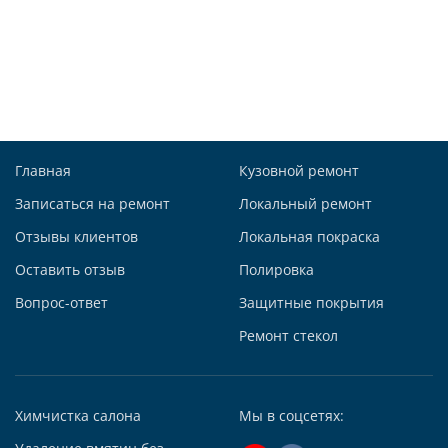
Детейлинг Центр АвтоТОТЕММ на Павелецкой
121059, г. Москва, ул. Дубининская, д. 55, корп. 1, с. 2
+7 (495) 927-56-53
+79856438309
Написать в Whatsapp
Max +7 (985) 643-83-09
Telegram
Главная
Кузовной ремонт
Заказать звонок
Записаться на ремонт
Локальный ремонт
Построить маршрут
Отзывы клиентов
Локальная покраска
Оставить отзыв
Полировка
Вопрос-ответ
Защитные покрытия
Ремонт стекол
Автосервис АвтоТОТЕММ на Киевской
121059, г. Москва, ул. Киевская, д. 14, стр. 3
+7 (495) 927-56-51
Химчистка салона
Мы в соцсетях:
+79295731213