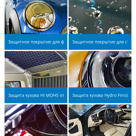
Защитное покрытие для фар G'zox ®
Защитное покрытие для стеко
Защита кузова HI MOHS от Beautiful G'zox ® срок службы до 
Защита кузова Hydro Finish от 