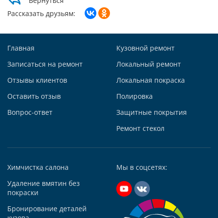
Вернуться
Заказать звонок
Рассказать друзьям:
Построить маршрут
Главная
Кузовной ремонт
Записаться на ремонт
Локальный ремонт
Отзывы клиентов
Локальная покраска
Автосервис АвтоТОТЕММ на Киевской
Оставить отзыв
Полировка
121059, г. Москва, ул. Киевская, д. 14, стр. 3
Вопрос-ответ
Защитные покрытия
+7 (495) 927-56-51
+79295731213
Ремонт стекол
Написать в Whatsapp
Max +7 (929) 573-12-13
Химчистка салона
Мы в соцсетях:
Telegram
Удаление вмятин без
Заказать звонок
покраски
Построить маршрут
Бронирование деталей
кузова