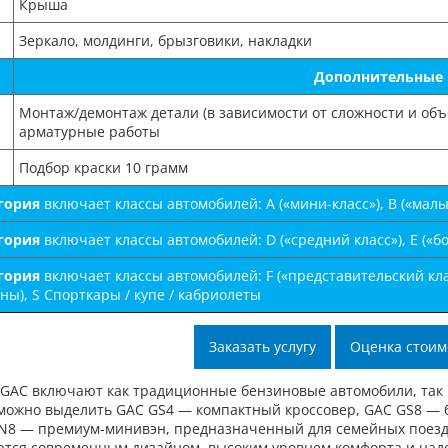
Крыша
Зеркало, молдинги, брызговики, накладки
Дополнительные
Монтаж/демонтаж детали (в зависимости от сложности и объ
арматурные работы
Подбор краски 10 грамм
егория
включает классы автомобилей: А («мини-класс»), B («малый-
егория
включает классы автомобилей: D («средний класс»), E («бо
егория
включает классы автомобилей: F («представительский клас
ы), S Спорткары / купе / кабриолеты
Заказать услугу
Оценка стоим
GAC включают как традиционные бензиновые автомобили, так 
можно выделить GAC GS4 — компактный кроссовер, GAC GS8 —
N8 — премиум-минивэн, предназначенный для семейных поездок
тся современным дизайном, высоким уровнем комфорта и наде