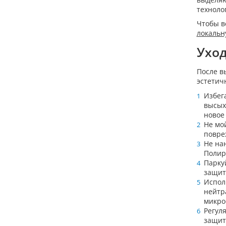
техноло
Чтобы в
локальн
Уход
После в
эстетич
Избег
высых
новое
Не мо
повре
Не на
Полир
Парку
защит
Испол
нейтр
микро
Регул
защит