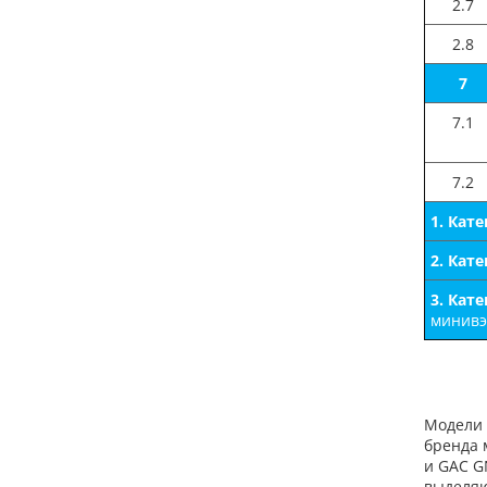
2.7
2.8
7
7.1
7.2
1. Кат
2. Кат
3. Кат
минивэн
Модели 
бренда 
и GAC G
выделяю