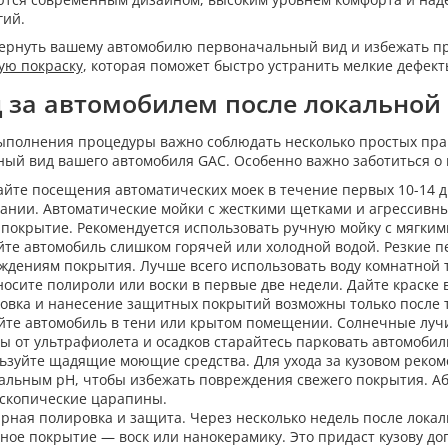
гий.
ернуть вашему автомобилю первоначальный вид и избежать пр
ую покраску
, которая поможет быстро устранить мелкие дефект
 за автомобилем после локальной
ыполнения процедуры важно соблюдать несколько простых прав
ный вид вашего автомобиля GAC. Особенно важно заботиться о 
айте посещения автоматических моек в течение первых 10-14 д
ании. Автоматические мойки с жесткими щетками и агрессивн
 покрытие. Рекомендуется использовать ручную мойку с мягким
йте автомобиль слишком горячей или холодной водой. Резкие п
ждениям покрытия. Лучше всего использовать воду комнатной 
носите полироли или воски в первые две недели. Дайте краске
овка и нанесение защитных покрытий возможны только после то
йте автомобиль в тени или крытом помещении. Солнечные лучи 
ы от ультрафиолета и осадков старайтесь парковать автомобиль
ьзуйте щадящие моющие средства. Для ухода за кузовом реком
альным pH, чтобы избежать повреждения свежего покрытия. Аб
скопические царапины.
ярная полировка и защита. Через несколько недель после лока
ное покрытие — воск или нанокерамику. Это придаст кузову до