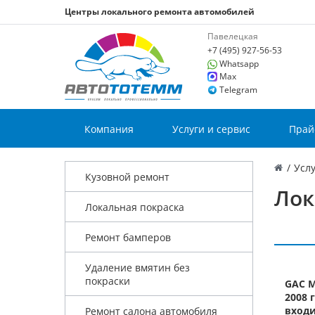
Центры локального ремонта автомобилей
Павелецкая
+7 (495) 927-56-53
Whatsapp
Max
Telegram
Компания
Услуги и сервис
Прай
/
Услу
Кузовной ремонт
Лок
Локальная покраска
Ремонт бамперов
Удаление вмятин без
покраски
GAC M
2008 
входи
Ремонт салона автомобиля