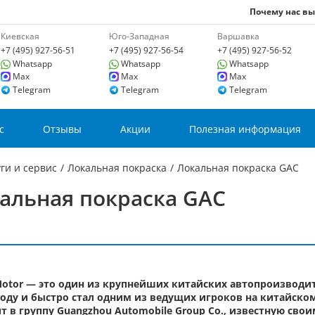
Почему нас в
Киевская
Юго-Западная
Варшавка
+7 (495) 927-56-51
+7 (495) 927-56-54
+7 (495) 927-56-52
Whatsapp
Whatsapp
Whatsapp
Max
Max
Max
Telegram
Telegram
Telegram
с
Отзывы
Акции
Полезная информация
ги и сервис
/
Локальная покраска
/
Локальная покраска GAC
альная покраска GAC
otor — это один из крупнейших китайских автопроизводит
году и быстро стал одним из ведущих игроков на китайск
т в группу Guangzhou Automobile Group Co., известную св