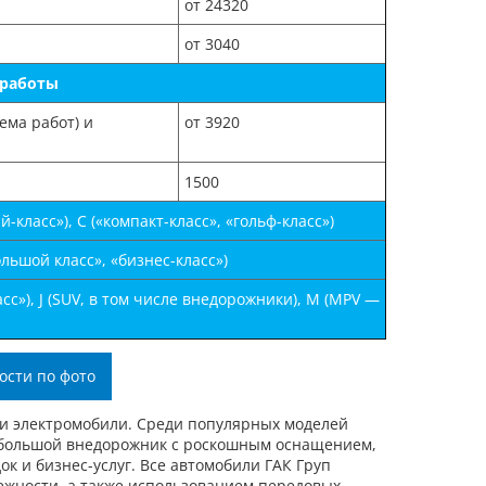
от 24320
от 3040
 работы
ема работ) и
от 3920
1500
класс»), С («компакт-класс», «гольф-класс»)
льшой класс», «бизнес-класс»)
с»), J (SUV, в том числе внедорожники), М (MPV —
ости по фото
и электромобили. Среди популярных моделей
 большой внедорожник с роскошным оснащением,
 и бизнес-услуг. Все автомобили ГАК Груп
жности, а также использованием передовых