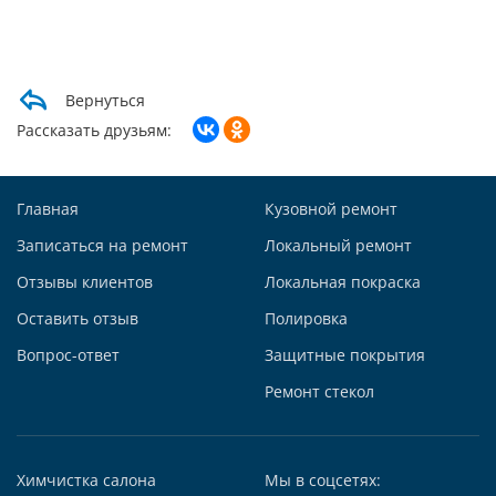
Написать в Whatsapp
Max +7 (985) 643-83-09
Telegram
Вернуться
Заказать звонок
Рассказать друзьям:
Построить маршрут
Главная
Кузовной ремонт
Записаться на ремонт
Локальный ремонт
Отзывы клиентов
Локальная покраска
Автосервис АвтоТОТЕММ на Киевской
Оставить отзыв
Полировка
121059, г. Москва, ул. Киевская, д. 14, стр. 3
Вопрос-ответ
Защитные покрытия
+7 (495) 927-56-51
+79295731213
Ремонт стекол
Написать в Whatsapp
Max +7 (929) 573-12-13
Химчистка салона
Мы в соцсетях:
Telegram