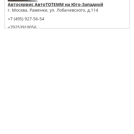
Автосервис АвтоТОТЕММ на Юго-Западной
г. Москва, Раменки, ул. Лобачевского, д.114
+7 (495) 927-56-54
+79253919056
Написать в Whatsapp
Max
Telegram
Заказать звонок
Построить маршрут
Детейлинг Центр АвтоТОТЕММ на Павелецкой
121059, г. Москва, ул. Дубининская, д. 55, корп. 1, с. 2
+7 (495) 927-56-53
+79856438309