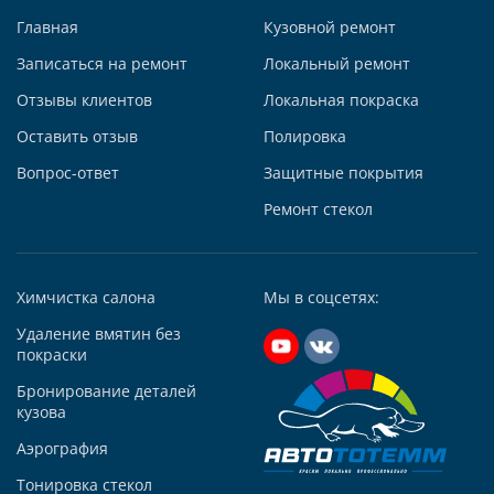
Главная
Кузовной ремонт
Записаться на ремонт
Локальный ремонт
Отзывы клиентов
Локальная покраска
Автосервис АвтоТОТЕММ на Киевской
Оставить отзыв
Полировка
121059, г. Москва, ул. Киевская, д. 14, стр. 3
Вопрос-ответ
Защитные покрытия
+7 (495) 927-56-51
+79295731213
Ремонт стекол
Написать в Whatsapp
Max +7 (929) 573-12-13
Химчистка салона
Мы в соцсетях:
Telegram
Удаление вмятин без
Заказать звонок
покраски
Построить маршрут
Бронирование деталей
кузова
Аэрография
Тонировка стекол