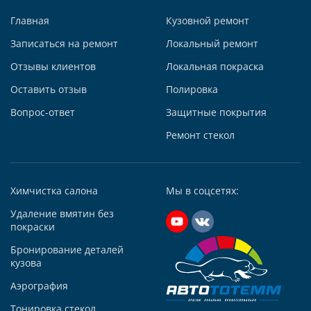
Главная
Кузовной ремонт
Записаться на ремонт
Локальный ремонт
Отзывы клиентов
Локальная покраска
Автосервис АвтоТОТЕММ на Киевской
Оставить отзыв
Полировка
121059, г. Москва, ул. Киевская, д. 14, стр. 3
Вопрос-ответ
Защитные покрытия
+7 (495) 927-56-51
+79295731213
Ремонт стекол
Написать в Whatsapp
Max +7 (929) 573-12-13
Химчистка салона
Мы в соцсетях:
Telegram
Удаление вмятин без
Заказать звонок
покраски
Построить маршрут
Бронирование деталей
кузова
Аэрография
Тонировка стекол