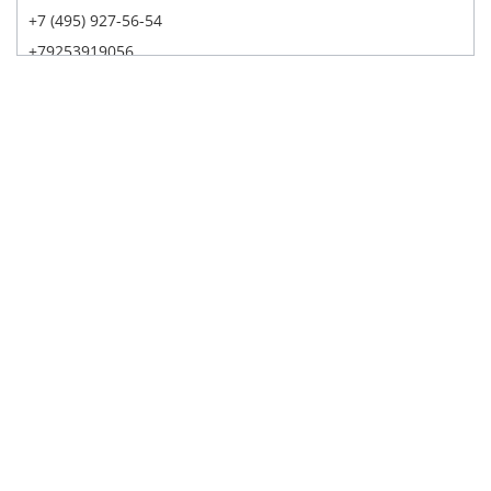
+7 (495) 927-56-54
+79253919056
Написать в Whatsapp
Max
Telegram
Заказать звонок
Построить маршрут
Детейлинг Центр АвтоТОТЕММ на Павелецкой
121059, г. Москва, ул. Дубининская, д. 55, корп. 1, с. 2
+7 (495) 927-56-53
+79856438309
Написать в Whatsapp