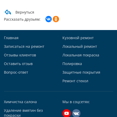
Max +7 (985) 643-83-09
Telegram
Вернуться
Заказать звонок
Рассказать друзьям:
Построить маршрут
Главная
Кузовной ремонт
Записаться на ремонт
Локальный ремонт
Отзывы клиентов
Локальная покраска
Автосервис АвтоТОТЕММ на Киевской
Оставить отзыв
Полировка
121059, г. Москва, ул. Киевская, д. 14, стр. 3
Вопрос-ответ
Защитные покрытия
+7 (495) 927-56-51
+79295731213
Ремонт стекол
Написать в Whatsapp
Max +7 (929) 573-12-13
Химчистка салона
Мы в соцсетях:
Telegram
Удаление вмятин без
Заказать звонок
покраски