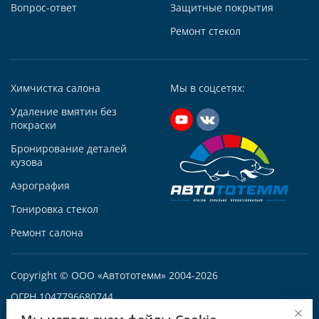
Вопрос-ответ
Защитные покрытия
+7 (495) 927-56-51
+79295731213
Ремонт стекол
Написать в Whatsapp
Max +7 (929) 573-12-13
Химчистка салона
Мы в соцсетях:
Telegram
Удаление вмятин без
Заказать звонок
покраски
Построить маршрут
Бронирование деталей
кузова
Аэрография
Тонировка стекол
Автосервис АвтоТОТЕММ на Варшавке
Ремонт салона
117105, Москва, Варшавское ш., д.132 «А», корп. 1
+7 (495) 927-56-52
Copyright © ООО «Автототемм» 2004-2026
+79250086681
ОГРН 1047796680744
Написать в Whatsapp
ИНН: 7709566825