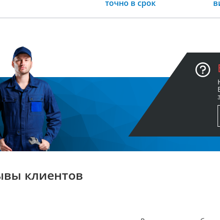
точно в срок
в
ывы клиентов