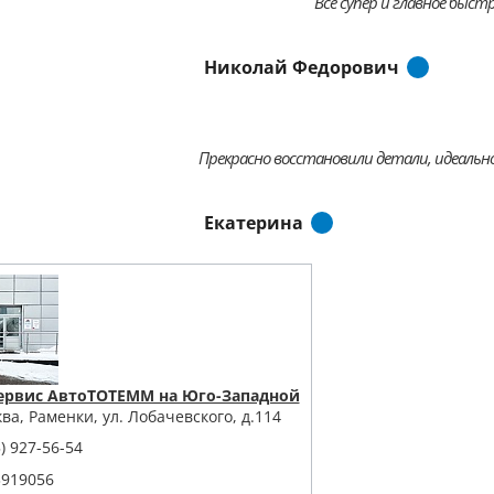
Все супер и главное быстр
Николай Федорович
Прекрасно восстановили детали, идеально
Екатерина
ервис АвтоТОТЕММ на Юго-Западной
ква, Раменки, ул. Лобачевского, д.114
) 927-56-54
3919056