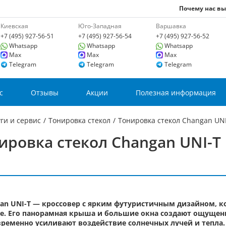
Почему нас в
Киевская
Юго-Западная
Варшавка
+7 (495) 927-56-51
+7 (495) 927-56-54
+7 (495) 927-56-52
Whatsapp
Whatsapp
Whatsapp
Max
Max
Max
Telegram
Telegram
Telegram
с
Отзывы
Акции
Полезная информация
ги и сервис
/
Тонировка стекол
/
Тонировка стекол Changan UNI
ировка стекол Changan UNI-T
an UNI-T — кроссовер с ярким футуристичным дизайном, к
е. Его панорамная крыша и большие окна создают ощущение
ременно усиливают воздействие солнечных лучей и тепла