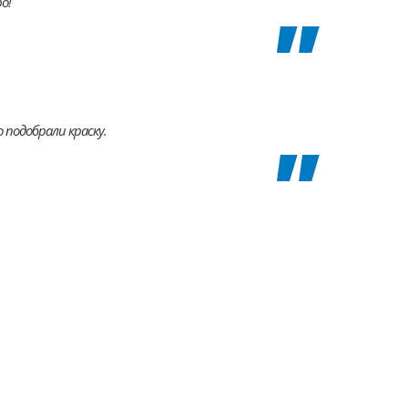
о!
 подобрали краску.