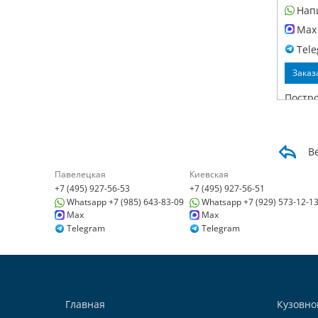
Нап
Max
Tel
Заказ
Постр
В
Павелецкая
Киевская
+7 (495) 927-56-53
+7 (495) 927-56-51
Детей
Whatsapp +7 (985) 643-83-09
Whatsapp +7 (929) 573-12-1
Павел
Max
Max
121059
Telegram
Telegram
корп. 1
+7 (495
+7985
Нап
Главная
Кузовно
Max 