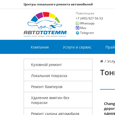
Центры локального ремонта автомобилей
Павелецкая
+7 (495) 927-56-53
Whatsapp
Max
Telegram
Компания
Услуги и сервис
Прай
/
Услу
Кузовной ремонт
Тон
Локальная покраска
Ремонт бамперов
Удаление вмятин без
покраски
Chang
дорог
однов
Ремонт салона автомобиля