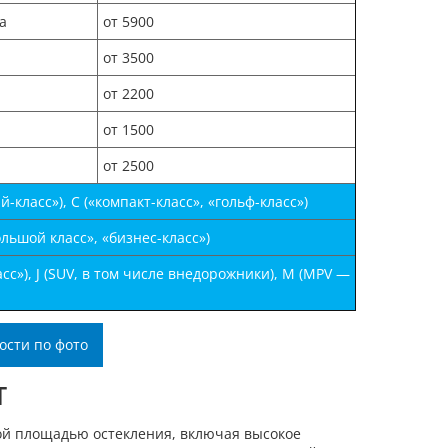
а
от 5900
от 3500
от 2200
от 1500
от 2500
класс»), С («компакт-класс», «гольф-класс»)
льшой класс», «бизнес-класс»)
с»), J (SUV, в том числе внедорожники), М (MPV —
ости по фото
T
ой площадью остекления, включая высокое