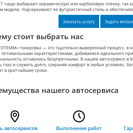
-T чаще выбирают керамическую или карбоновую пленку, так к
м модели, подчеркивают ее футуристичный стиль и обеспечив
Заказать услугу
Задать вопро
му стоит выбрать нас
ТОТЕММ» тонировка — это тщательно выверенный процесс, в к
с оптимальными характеристиками, добиваемся идеального при
нальность оставались безупречными. В нашем автосервисе в Мо
ь глаз и служить долго, сохраняя комфорт в любых условиях. За
ат в кратчайшие сроки.
емущества нашего автосервиса
ть автосервисов
Выполнение работ
Гар