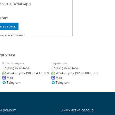
исать в Whatsapp
egram
ать звонок
оить маршрут
ернуться
Юго-Западная
Варшавка
+7 (495) 927-56-54
+7 (495) 927-56-52
линг Центр АвтоТОТЕММ на
3
Whatsapp +7 (985) 643-83-09
Whatsapp +7 (925) 008-66-81
ецкой
Max
Max
, г. Москва, ул. Дубининская, д. 55,
Telegram
Telegram
, с. 2
) 927-56-53
6438309
исать в Whatsapp
й ремонт
Химчистка салона
+7 (985) 643-83-09