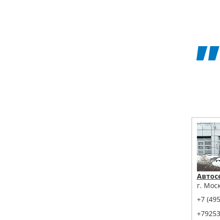
Автос
г. Мос
+7 (495
+7925