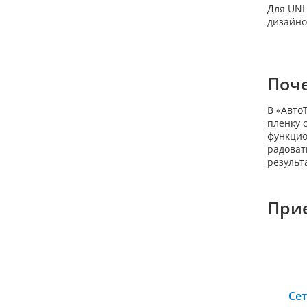
Для UNI
дизайно
Поче
В «Авто
пленку 
функцио
радоват
результ
При
Се