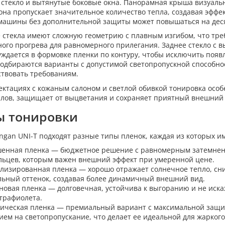
 стекло и вытянутые боковые окна. Панорамная крыша визуальн
она пропускает значительное количество тепла, создавая эффе
машины без дополнительной защиты может повышаться на десят
 стекла имеют сложную геометрию с плавным изгибом, что тре
ного прогрева для равномерного прилегания. Заднее стекло с
уждается в формовке пленки по контуру, чтобы исключить появ
подбираются варианты с допустимой светопропускной способно
ствовать требованиям.
ектациях с кожаным салоном и светлой обивкой тонировка осо
лов, защищает от выцветания и сохраняет приятный внешний 
ы тонировки
ngan UNI-T подходят разные типы пленок, каждая из которых и
енная пленка — бюджетное решение с равномерным затемнение
льцев, которым важен внешний эффект при умеренной цене.
лизированная пленка — хорошо отражает солнечное тепло, сни
льный оттенок, создавая более динамичный внешний вид.
новая пленка — долговечная, устойчива к выгоранию и не иск
ьтрафиолета.
ическая пленка — премиальный вариант с максимальной защи
ием на светопропускание, что делает ее идеальной для жаркого