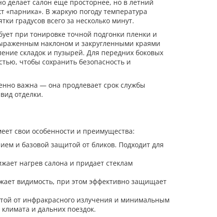
о делает салон еще просторнее, но в летний
кт «парника». В жаркую погоду температура
ки градусов всего за несколько минут.
бует при тонировке точной подгонки пленки и
 выраженным наклоном и закругленными краями
ление складок и пузырей. Для передних боковых
стью, чтобы сохранить безопасность и
бенно важна — она продлевает срок службы
вид отделки.
меет свои особенности и преимущества:
м и базовой защитой от бликов. Подходит для
жает нагрев салона и придает стеклам
ажает видимость, при этом эффективно защищает
той от инфракрасного излучения и минимальным
 климата и дальних поездок.