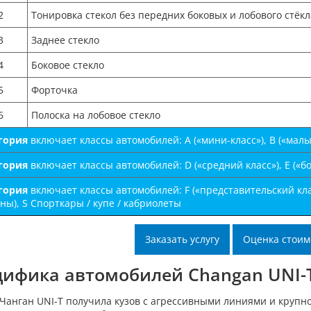
2
Тонировка стекол без передних боковых и лобового стёкл
3
Заднее стекло
4
Боковое стекло
5
Форточка
6
Полоска на лобовое стекло
егория
включает классы автомобилей: А («мини-класс»), B («малый-
егория
включает классы автомобилей: D («средний класс»), E («бо
егория
включает классы автомобилей: F («представительский клас
ы), S Спорткары / купе / кабриолеты
Заказать услугу
Оценка стоим
цифика автомобилей Changan UNI-
Чанган UNI-T получила кузов с агрессивными линиями и крупн