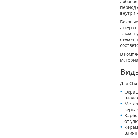
лобовое
период 
внутри 
Боковые
аккурат
также н
стекол 
соответ
В компл
материа
Вид
Для Cha
Окраш
владе
Метал
зерка
Карбо
от ул
Керам
влиян