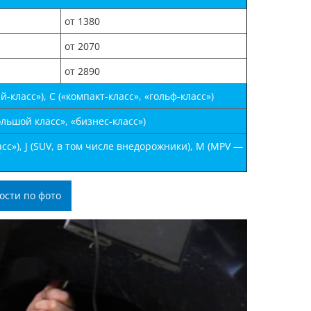
от 1380
от 2070
от 2890
класс»), С («компакт-класс», «гольф-класс»)
льшой класс», «бизнес-класс»)
с»), J (SUV, в том числе внедорожники), М (MPV —
ости по фото