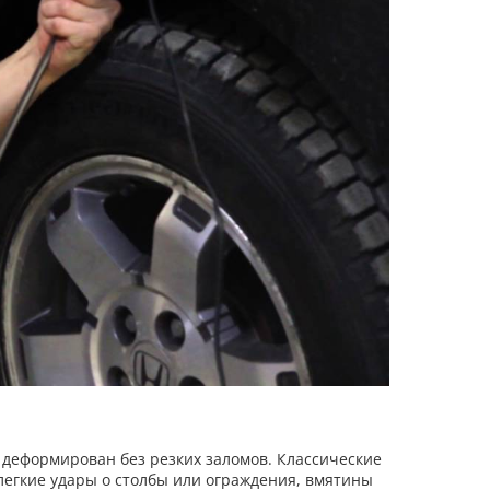
л деформирован без резких заломов. Классические
легкие удары о столбы или ограждения, вмятины