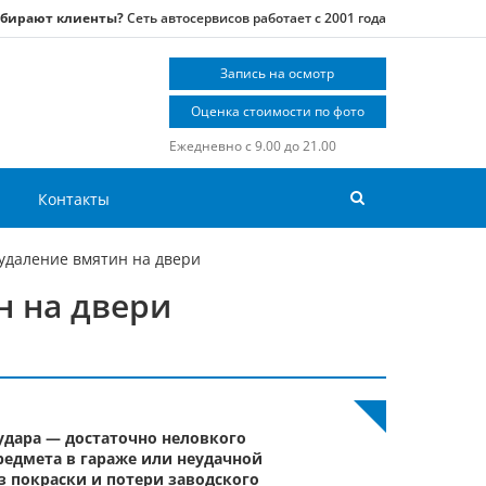
ыбирают клиенты?
Сеть автосервисов работает с 2001 года
Запись на осмотр
Оценка стоимости по фото
Ежедневно с 9.00 до 21.00
Контакты
удаление вмятин на двери
н на двери
 удара — достаточно неловкого
едмета в гараже или неудачной
з покраски и потери заводского