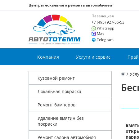
Центры локального ремонта автомобилей
Павелецкая
+7 (495) 927-56-53
Whatsapp
Max
Telegram
Компания
Услуги и сервис
Прай
/
Услу
Кузовной ремонт
Бес
Локальная покраска
Ремонт бамперов
Удаление вмятин без
покраски
Вмяти
откры
парко
Ремонт салона автомобиля