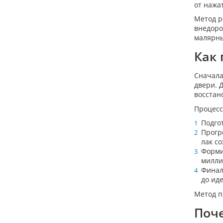
от нажа
Метод р
внедоро
малярны
Как 
Сначала
двери. 
восстан
Процесс
Подго
Прогр
лак со
Форми
милли
Финал
до ид
Метод п
Поче