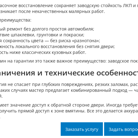
асочное восстановление сохраняет заводскую стойкость ЛКП и
озникает после некачественных малярных работ.
преимущества:
ый ремонт без долгого простоя автомобиля;
твие шпаклевки, грунтовки и покраски;
я сохранность цвета — без риска «разнотона»;
жность локального восстановления без снятия двери;
ость ниже классических кузовных работ.
ин на гарантии это также важное преимущество: заводское пок
ничения и технические особеннос
гия не спасает при глубоких повреждениях, резких заломах, р
 таких случаях мастер предлагает комбинированный подход — 
й.
меет значение доступ к обратной стороне двери. Иногда требуе
олучить прямой доступ к зоне вмятины. Все это делается аккур
.
Заказать услугу
Задать вопро