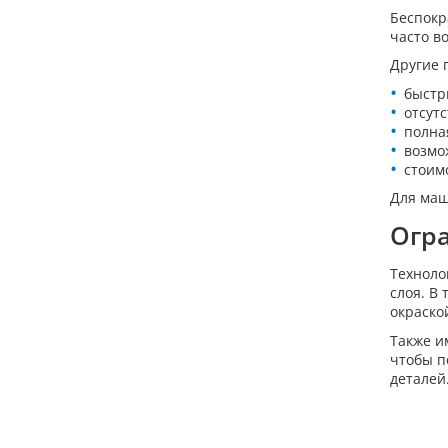
Беспокр
часто в
Другие 
быстр
отсутс
полна
возмо
стоим
Для маш
Огра
Техноло
слоя. В
окраско
Также и
чтобы п
деталей