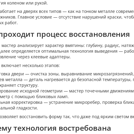
тия коленом или рукой.
аботает на дверях всех типов — как на тонком металле соврем
жников. Главное условие — отсутствие нарушений краски, чт
х работ.
проходит процесс восстановления
 мастер анализирует характер вмятины: глубину, радиус, натяж
Далее определяется оптимальная технология выведения — раб
овление через клеевые адаптеры.
 включает несколько этапов:
товка двери — очистка зоны, выравнивание микрозагрязнений,
ев металла — деталь нагревается до безопасной температуры, 
храняет структуру.
рование исходной геометрии — мастер точечными движениями
метр с помощью бликовых ламп.
ьная корректировка — устранение микроребер, проверка блик
еальной гладкости.
озволяет восстановить форму так, что даже под ярким светом 
му технология востребована