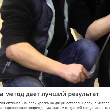
а метод дает лучший результат
гия оптимальна, если краска на двери осталась целой, а метал
и: парковочные повреждения, нажим от дверей соседних авто, 