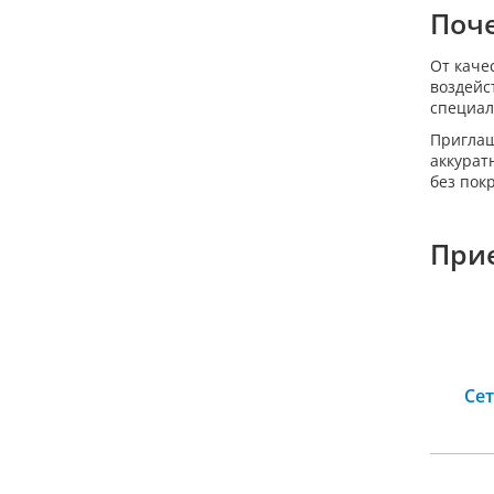
Поч
От каче
воздейс
специал
Приглаш
аккурат
без пок
При
Се