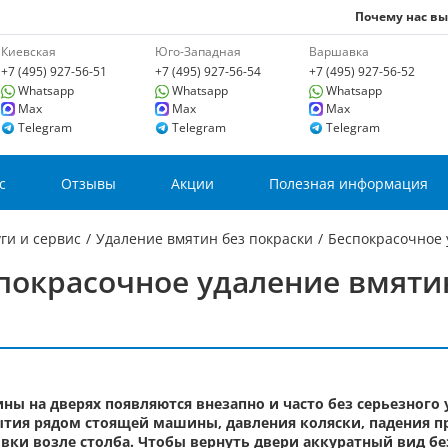
Почему нас в
Киевская
Юго-Западная
Варшавка
+7 (495) 927-56-51
+7 (495) 927-56-54
+7 (495) 927-56-52
Whatsapp
Whatsapp
Whatsapp
Max
Max
Max
Telegram
Telegram
Telegram
с
Отзывы
Акции
Полезная информация
ги и сервис
/
Удаление вмятин без покраски
/
Беспокрасочное 
покрасочное удаление вмяти
ны на дверях появляются внезапно и часто без серьезного
тия рядом стоящей машины, давления коляски, падения пр
вки возле столба. Чтобы вернуть двери аккуратный вид бе