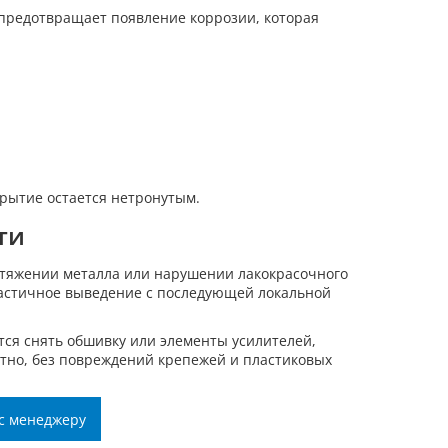
 предотвращает появление коррозии, которая
рытие остается нетронутым.
ти
астяжении металла или нарушении лакокрасочного
частичное выведение с последующей локальной
тся снять обшивку или элементы усилителей,
атно, без повреждений крепежей и пластиковых
с менеджеру