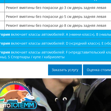
Ремонт вмятины без покраски до 3 см дверь задняя левая
Ремонт вмятины без покраски до 5 см дверь задняя левая
Ремонт вмятины без покраски до 8 см дверь задняя левая
егория
включает классы автомобилей: А («мини-класс»), B («малый-
егория
включает классы автомобилей: D («средний класс»), E («бо
егория
включает классы автомобилей: F («представительский клас
ы), S Спорткары / купе / кабриолеты
Заказать услугу
Оценка стоим