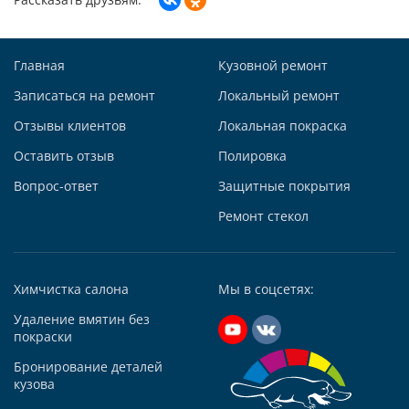
Построить маршрут
Главная
Кузовной ремонт
Записаться на ремонт
Локальный ремонт
Отзывы клиентов
Локальная покраска
Автосервис АвтоТОТЕММ на Киевской
Оставить отзыв
Полировка
121059, г. Москва, ул. Киевская, д. 14, стр. 3
Вопрос-ответ
Защитные покрытия
+7 (495) 927-56-51
+79295731213
Ремонт стекол
Написать в Whatsapp
Max +7 (929) 573-12-13
Химчистка салона
Мы в соцсетях:
Telegram
Удаление вмятин без
Заказать звонок
покраски
Построить маршрут
Бронирование деталей
кузова