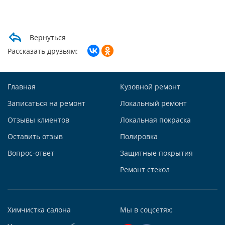
Написать в Whatsapp
Max +7 (985) 643-83-09
Telegram
Вернуться
Заказать звонок
Рассказать друзьям:
Построить маршрут
Главная
Кузовной ремонт
Записаться на ремонт
Локальный ремонт
Отзывы клиентов
Локальная покраска
Автосервис АвтоТОТЕММ на Киевской
Оставить отзыв
Полировка
121059, г. Москва, ул. Киевская, д. 14, стр. 3
Вопрос-ответ
Защитные покрытия
+7 (495) 927-56-51
+79295731213
Ремонт стекол
Написать в Whatsapp
Max +7 (929) 573-12-13
Химчистка салона
Мы в соцсетях:
Telegram