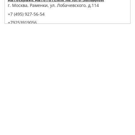
г. Москва, Раменки, ул. Лобачевского, д.114
+7 (495) 927-56-54
+79253919056
Написать в Whatsapp
Max
Telegram
Заказать звонок
Построить маршрут
Детейлинг Центр АвтоТОТЕММ на Павелецкой
121059, г. Москва, ул. Дубининская, д. 55, корп. 1, с. 2
+7 (495) 927-56-53
+79856438309