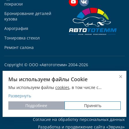
покраски
Построить маршрут
Бронирование деталей
кузова
Аэрография
Тонировка стекол
Автосервис АвтоТОТЕММ на Варшавке
Ремонт салона
117105, Москва, Варшавское ш., д.132 «А», корп. 1
+7 (495) 927-56-52
Copyright © ООО «Автототемм» 2004-2026
+79250086681
ОГРН 1047796680744
Написать в Whatsapp
Мы используем файлы Cookie
ИНН: 7709566825
Max +7 925 008-66-81
Мы используем файлы
cookies
, в том числе с
115054, город Москва, Дубининская ул., д. 55 к. 1, этаж 2
Telegram
использованием сервиса веб-аналитики
Развернуть
пом V комната 2
"Яндекс.Метрика для улучшения работы сайта.
Заказать звонок
Политика обработки персональных данных
Подробнее
Принять
Построить маршрут
Политика использования файлов cookie
Согласие на обработку персональных данных
Разработка и продвижение сайта «Эврика»