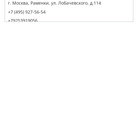
г. Москва, Раменки, ул. Лобачевского, д.114
+7 (495) 927-56-54
+79253919056
Написать в Whatsapp
Max
Telegram
Заказать звонок
Построить маршрут
Детейлинг Центр АвтоТОТЕММ на Павелецкой
121059, г. Москва, ул. Дубининская, д. 55, корп. 1, с. 2
+7 (495) 927-56-53
+79856438309