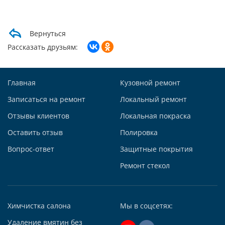
Написать в Whatsapp
Max +7 (985) 643-83-09
Telegram
Вернуться
Заказать звонок
Рассказать друзьям:
Построить маршрут
Главная
Кузовной ремонт
Записаться на ремонт
Локальный ремонт
Отзывы клиентов
Локальная покраска
Автосервис АвтоТОТЕММ на Киевской
Оставить отзыв
Полировка
121059, г. Москва, ул. Киевская, д. 14, стр. 3
Вопрос-ответ
Защитные покрытия
+7 (495) 927-56-51
+79295731213
Ремонт стекол
Написать в Whatsapp
Max +7 (929) 573-12-13
Химчистка салона
Мы в соцсетях:
Telegram
Удаление вмятин без
Заказать звонок