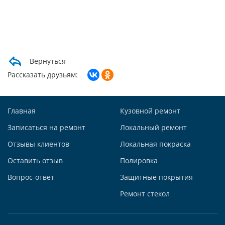
+7 (495) 927-56-53
+79856438309
Написать в Whatsapp
Max +7 (985) 643-83-09
Telegram
Вернуться
Заказать звонок
Рассказать друзьям:
Построить маршрут
Главная
Кузовной ремонт
Записаться на ремонт
Локальный ремонт
Отзывы клиентов
Локальная покраска
Автосервис АвтоТОТЕММ на Киевской
Оставить отзыв
Полировка
121059, г. Москва, ул. Киевская, д. 14, стр. 3
Вопрос-ответ
Защитные покрытия
+7 (495) 927-56-51
+79295731213
Ремонт стекол
Написать в Whatsapp
Max +7 (929) 573-12-13