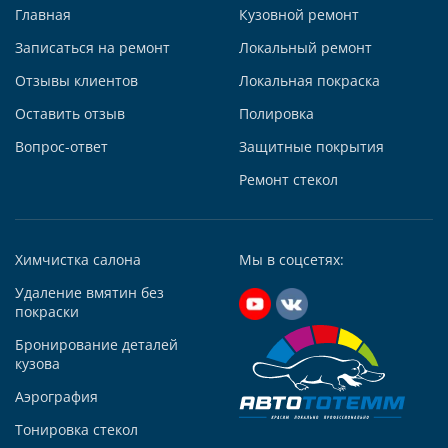
Главная
Кузовной ремонт
Записаться на ремонт
Локальный ремонт
Отзывы клиентов
Локальная покраска
Автосервис АвтоТОТЕММ на Киевской
Оставить отзыв
Полировка
121059, г. Москва, ул. Киевская, д. 14, стр. 3
Вопрос-ответ
Защитные покрытия
+7 (495) 927-56-51
+79295731213
Ремонт стекол
Написать в Whatsapp
Max +7 (929) 573-12-13
Химчистка салона
Мы в соцсетях:
Telegram
Удаление вмятин без
Заказать звонок
покраски
Построить маршрут
Бронирование деталей
кузова
Аэрография
Тонировка стекол