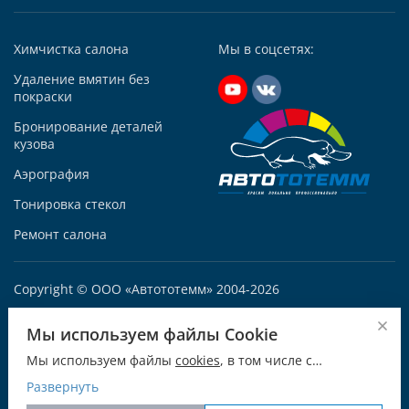
Написать в Whatsapp
Max +7 (929) 573-12-13
Химчистка салона
Мы в соцсетях:
Telegram
Удаление вмятин без
Заказать звонок
покраски
Построить маршрут
Бронирование деталей
кузова
Аэрография
Тонировка стекол
Автосервис АвтоТОТЕММ на Варшавке
Ремонт салона
117105, Москва, Варшавское ш., д.132 «А», корп. 1
+7 (495) 927-56-52
Copyright © ООО «Автототемм» 2004-2026
+79250086681
ОГРН 1047796680744
Написать в Whatsapp
Мы используем файлы Cookie
ИНН: 7709566825
Max +7 925 008-66-81
Мы используем файлы
cookies
, в том числе с
115054, город Москва, Дубининская ул., д. 55 к. 1, этаж 2
Telegram
использованием сервиса веб-аналитики
Развернуть
пом V комната 2
"Яндекс.Метрика для улучшения работы сайта.
Заказать звонок