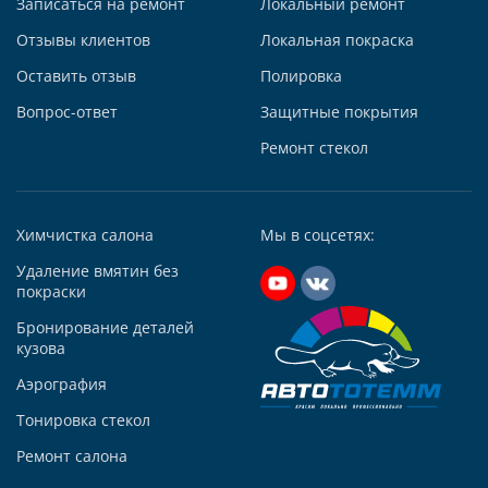
Записаться на ремонт
Локальный ремонт
Отзывы клиентов
Локальная покраска
Автосервис АвтоТОТЕММ на Киевской
Оставить отзыв
Полировка
121059, г. Москва, ул. Киевская, д. 14, стр. 3
Вопрос-ответ
Защитные покрытия
+7 (495) 927-56-51
+79295731213
Ремонт стекол
Написать в Whatsapp
Max +7 (929) 573-12-13
Химчистка салона
Мы в соцсетях:
Telegram
Удаление вмятин без
Заказать звонок
покраски
Построить маршрут
Бронирование деталей
кузова
Аэрография
Тонировка стекол
Автосервис АвтоТОТЕММ на Варшавке
Ремонт салона
117105, Москва, Варшавское ш., д.132 «А», корп. 1