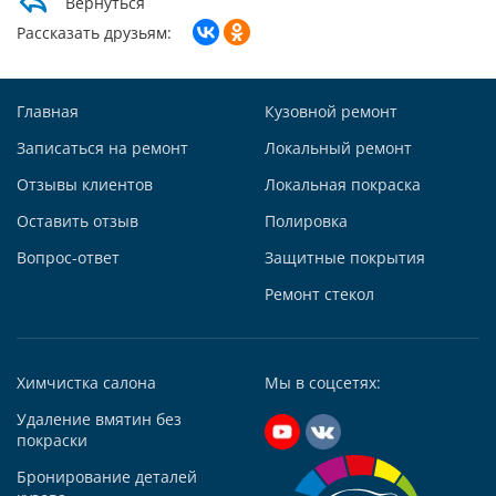
Вернуться
Заказать звонок
Рассказать друзьям:
Построить маршрут
Главная
Кузовной ремонт
Записаться на ремонт
Локальный ремонт
Отзывы клиентов
Локальная покраска
Автосервис АвтоТОТЕММ на Киевской
Оставить отзыв
Полировка
121059, г. Москва, ул. Киевская, д. 14, стр. 3
Вопрос-ответ
Защитные покрытия
+7 (495) 927-56-51
+79295731213
Ремонт стекол
Написать в Whatsapp
Max +7 (929) 573-12-13
Химчистка салона
Мы в соцсетях:
Telegram
Удаление вмятин без
Заказать звонок
покраски
Построить маршрут
Бронирование деталей