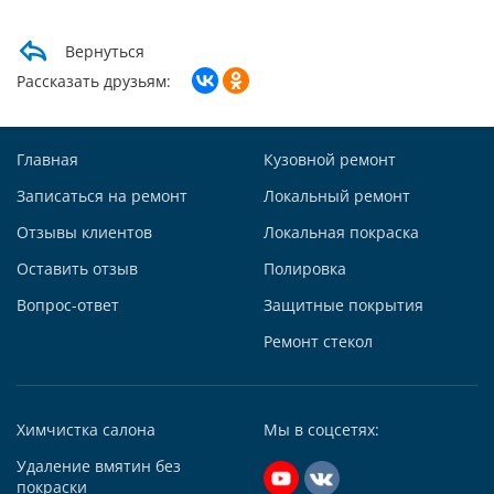
Max +7 (985) 643-83-09
Telegram
Вернуться
Заказать звонок
Рассказать друзьям:
Построить маршрут
Главная
Кузовной ремонт
Записаться на ремонт
Локальный ремонт
Отзывы клиентов
Локальная покраска
Автосервис АвтоТОТЕММ на Киевской
Оставить отзыв
Полировка
121059, г. Москва, ул. Киевская, д. 14, стр. 3
Вопрос-ответ
Защитные покрытия
+7 (495) 927-56-51
+79295731213
Ремонт стекол
Написать в Whatsapp
Max +7 (929) 573-12-13
Химчистка салона
Мы в соцсетях:
Telegram
Удаление вмятин без
Заказать звонок
покраски