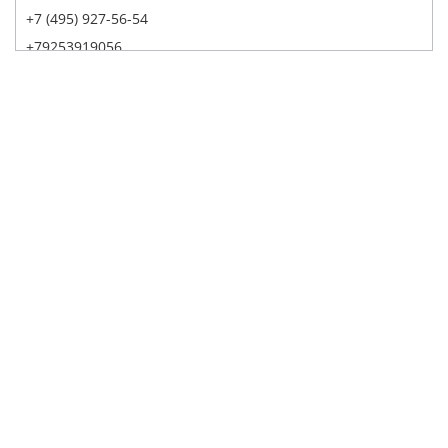
+7 (495) 927-56-54
+79253919056
Написать в Whatsapp
Max
Telegram
Заказать звонок
Построить маршрут
Детейлинг Центр АвтоТОТЕММ на Павелецкой
121059, г. Москва, ул. Дубининская, д. 55, корп. 1, с. 2
+7 (495) 927-56-53
+79856438309
Написать в Whatsapp