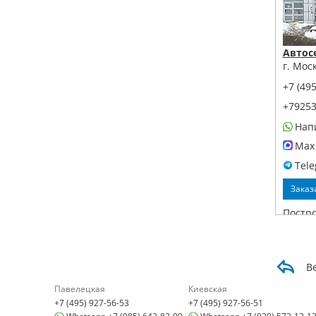
Автос
г. Мос
+7 (495
+7925
Нап
Max
Tel
Заказ
Постр
В
Павелецкая
Киевская
+7 (495) 927-56-53
+7 (495) 927-56-51
Детей