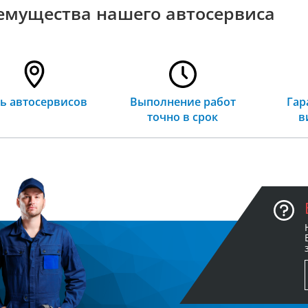
емущества нашего автосервиса
ть автосервисов
Выполнение работ
Гар
точно в срок
в