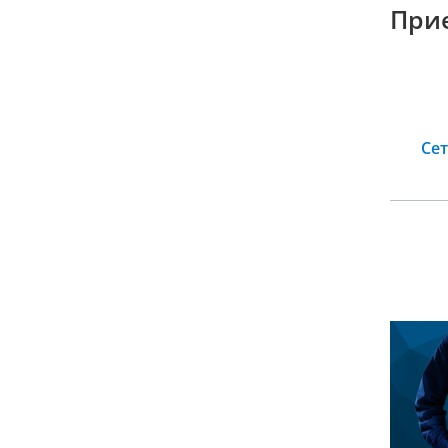
При
Се