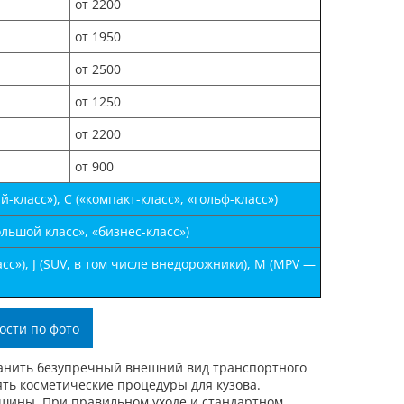
от 2200
от 1950
от 2500
от 1250
от 2200
от 900
класс»), С («компакт-класс», «гольф-класс»)
льшой класс», «бизнес-класс»)
с»), J (SUV, в том числе внедорожники), М (MPV —
ости по фото
хранить безупречный внешний вид транспортного
ть косметические процедуры для кузова.
ашины. При правильном уходе и стандартном