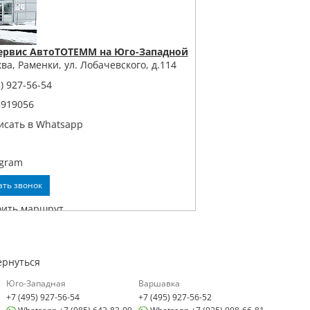
ервис АвтоТОТЕММ на Юго-Западной
ква, Раменки, ул. Лобачевского, д.114
) 927-56-54
3919056
исать в Whatsapp
egram
ать звонок
оить маршрут
ернуться
Юго-Западная
Варшавка
+7 (495) 927-56-54
+7 (495) 927-56-52
линг Центр АвтоТОТЕММ на