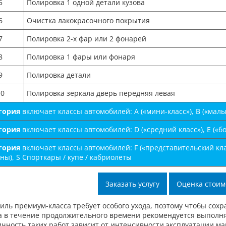
5
Полировка 1 одной детали кузова
6
Очистка лакокрасочного покрытия
7
Полировка 2-х фар или 2 фонарей
8
Полировка 1 фары или фонаря
9
Полировка детали
10
Полировка зеркала дверь передняя левая
егория
включает классы автомобилей: А («мини-класс»), B («малый-
егория
включает классы автомобилей: D («средний класс»), E («бо
егория
включает классы автомобилей: F («представительский клас
ы), S Спорткары / купе / кабриолеты
Заказать услугу
Оценка стоим
иль премиум-класса требует особого ухода, поэтому чтобы со
а в течение продолжительного времени рекомендуется выполня
чность таких работ зависит от интенсивности эксплуатации м