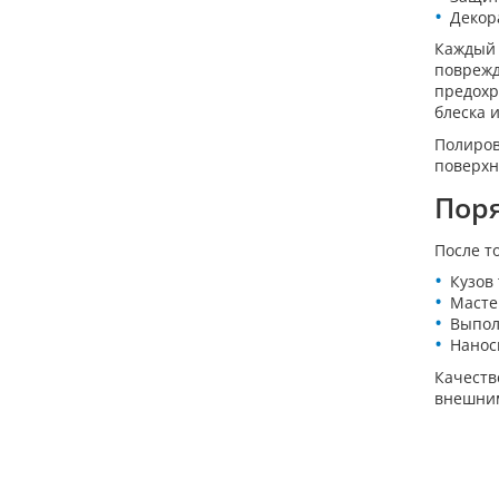
Декор
Каждый 
поврежд
предохр
блеска 
Полиров
поверхн
Поря
После т
Кузов
Масте
Выпол
Нанос
Качеств
внешним