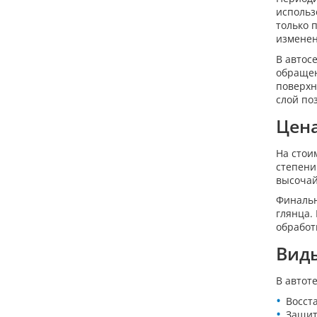
использ
только 
изменен
В автос
обращен
поверхн
слой по
Цен
На стои
степени
высочай
Финальн
глянца.
обработ
Вид
В автот
Восст
Защит