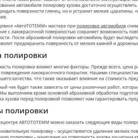
овании автомобиля полировку кузова достаточно осуществлять о
придать поверхности глянец, но и устранит мелкие царапины, 
ия.
ервисе «АвтоТОТЕММ» мастера при
полировке автомобиля
сним
ие с лакокрасочной поверхностью сохраняет возможность пов
ости. После абразивной полировки автомобиль будет выглядет
зволит предохранить поверхность от мелких камней и дорожных
а полировки
мость полировки влияют многие факторы. Прежде всего, цена 
 повреждения лакокрасочного покрытия. Нашими специалиста
шего качества, что также оказывает влияние на стоимость пред
ый чек будет также зависеть от цены различных работ, кото
 Мы выполняем кроме основной абразивной обработки подгото
ка кузова перед полировкой позволяют нам гарантировать пред
ы полировки
ехцентре АВТОТОТЕММ можно заказать следующие виды полиро
ановительную полировку – осуществляется удаление мелких по
ную полировку – нанесение на поверхность кузова защитных к